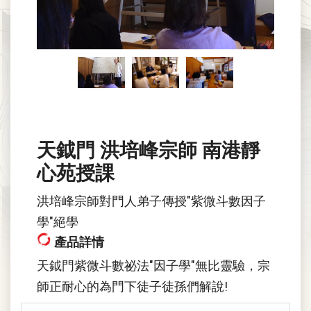
天鉞門 洪培峰宗師 南港靜
心苑授課
洪培峰宗師對門人弟子傳授"紫微斗數因子
學"絕學
產品詳情
天鉞門紫微斗數祕法"因子學"無比靈驗，宗
師正耐心的為門下徒子徒孫們解說!